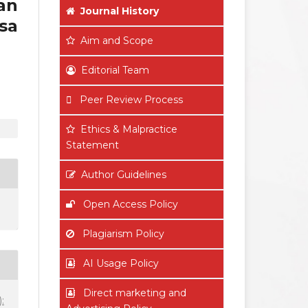
an
Journal History
sa
Aim
and Scope
Editorial Team
Peer Review Process
Ethics & Malpractice
Statement
Author Guidelines
Open Access Policy
Plagiarism Policy
AI Usage Policy
Direct marketing and
: