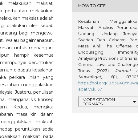
uk melakukan maksiat.
HOW TO CITE
wa perbuatan melakukan
elakukan maksiat adalah
Kesalahan Menggalakka
gi dilakukan oleh sebab
Maksiat: Analisis Peruntuka
g-undang bagi mengawal
Undang- Undang Jenaya
Syariah Dan Cabaran Pad
ut. Walau bagaimanapun,
Masa Kini: The Offense o
rkesan untuk menangani
Encouraging Immorality
kipun hampir kesemua
Analysing Provisions of Sharia
i mempunyai peruntukan
Criminal Laws and Challenge
amun didapati kesalahan
Today. (2023).
Journal o
Muwafaqat
,
6
(1), 87-103
ka perkara inilah yang
https://doi.org/10.53840/muwa
kesalahan menggalakkan
aqat.v6i1.137
laysia. Justeru, penulisan
ama, menganalisis konsep
MORE CITATION
FORMATS
lam. Kedua, mengkaji
abaran masa kini dalam
menggalakkan maksiat.
hadap peruntukan sedia
ggalakkan maksiat pada