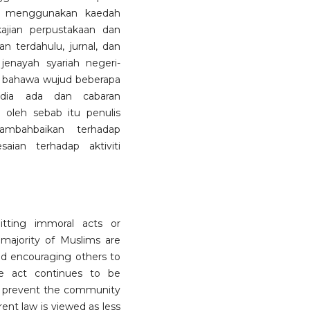
ni menggunakan kaedah
 kajian perpustakaan dan
an terdahulu, jurnal, dan
 jenayah syariah negeri-
ti bahawa wujud beberapa
dia ada dan cabaran
oleh sebab itu penulis
mbahbaikan terhadap
ian terhadap aktiviti
itting immoral acts or
majority of Muslims are
d encouraging others to
he act continues to be
to prevent the community
ent law is viewed as less