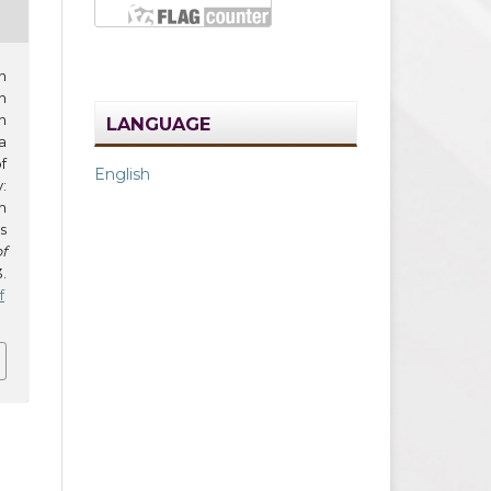
n
n
h
LANGUAGE
a
f
English
:
h
s
f
.
f