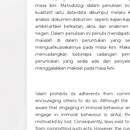
masa kini. Metodologi dalam penulisan i
kualitatif iaitu data-data dikumpul melalui
analisis dokumen-dokumen seperti kajian-kaji
artikel-artikel berkaitan, akta, dan enakmen
negeri. Dalam penulisan ini penulis mendapa
masalah di dalam peruntukan yang se
menguatkuasakannya pada masa kini. Maka 
mencadangkan beberapa cadangan pena
peruntukan yang sedia ada dan penyelesa
menggalakkan maksiat pada masa kini.
Islam prohibits its adherents from comm
encouraging others to do so. Although the 
aware that engaging in immoral behaviour an
engage in immoral behaviour is sinful, t
motivated by lust. Consequently, laws exist 
from committing such acts. However, the curr