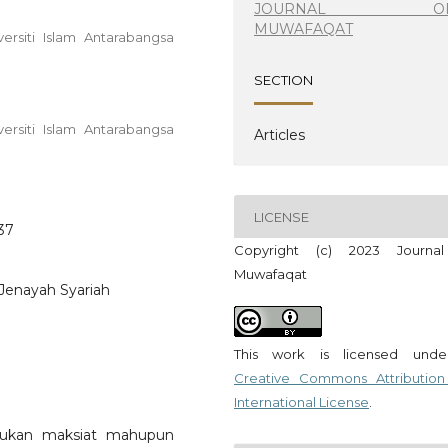
JOURNAL O
MUWAFAQAT
ersiti Islam Antarabangsa
SECTION
ersiti Islam Antarabangsa
Articles
LICENSE
37
Copyright (c) 2023 Journa
Muwafaqat
Jenayah Syariah
This work is licensed und
Creative Commons Attribution
International License
.
kukan maksiat mahupun