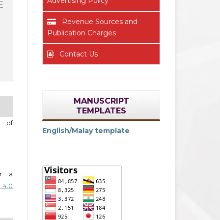
Advertising Policy
F
Revenue Sources and
Publication Charges
Contact Us
MANUSCRIPT
TEMPLATES
l of
English/Malay template
er a
 4.0