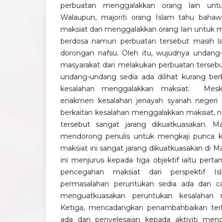
perbuatan menggalakkan orang lain unt
Walaupun, majoriti orang Islam tahu baha
maksiat dan menggalakkan orang lain untuk m
berdosa namun perbuatan tersebut masih la
dorongan nafsu. Oleh itu, wujudnya undan
masyarakat dari melakukan perbuatan terseb
undang-undang sedia ada dilihat kurang be
kesalahan menggalakkan maksiat. Mes
enakmen kesalahan jenayah syariah neger
berkaitan kesalahan menggalakkan maksiat, n
tersebut sangat jarang dikuatkuasakan. Ma
mendorong penulis untuk mengkaji punca 
maksiat ini sangat jarang dikuatkuasakan di Ma
ini menjurus kepada tiga objektif iaitu pert
pencegahan maksiat dari perspektif Is
permasalahan peruntukan sedia ada dan c
menguatkuasakan peruntukan kesalahan 
Ketiga, mencadangkan penambahbaikan ter
ada dan penyelesaian kepada aktiviti men