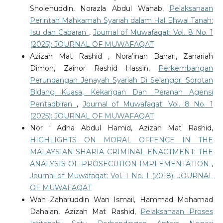
Sholehuddin, Norazla Abdul Wahab,
Pelaksanaan
Perintah Mahkamah Syariah dalam Hal Ehwal Tanah:
Isu dan Cabaran
,
Journal of Muwafaqat: Vol. 8 No. 1
(2025): JOURNAL OF MUWAFAQAT
Azizah Mat Rashid , Nora’inan Bahari, Zanariah
Dimon, Zainor Rashid Hassin,
Perkembangan
Perundangan Jenayah Syariah Di Selangor: Sorotan
Bidang Kuasa, Kekangan Dan Peranan Agensi
Pentadbiran
,
Journal of Muwafaqat: Vol. 8 No. 1
(2025): JOURNAL OF MUWAFAQAT
Nor ' Adha Abdul Hamid, Azizah Mat Rashid,
HIGHLIGHTS ON MORAL OFFENCE IN THE
MALAYSIAN SHARIA CRIMINAL ENACTMENT: THE
ANALYSIS OF PROSECUTION IMPLEMENTATION
,
Journal of Muwafaqat: Vol. 1 No. 1 (2018): JOURNAL
OF MUWAFAQAT
Wan Zaharuddin Wan Ismail, Hammad Mohamad
Dahalan, Azizah Mat Rashid,
Pelaksanaan Proses