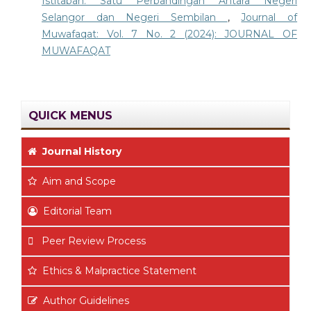
Istitabah: Satu Perbandingan Antara Negeri
Selangor dan Negeri Sembilan
,
Journal of
Muwafaqat: Vol. 7 No. 2 (2024): JOURNAL OF
MUWAFAQAT
QUICK MENUS
Journal History
Aim
and Scope
Editorial Team
Peer Review Process
Ethics & Malpractice Statement
Author Guidelines