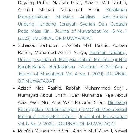
Dayang Puteri Nazirah Izhar, Azizah Mat Rashid,
Ahmad Misbah Mohamad Hilmi,
Kesalahan
Menggalakkan Maksiat: Analisis Peruntukan
Undang- Undang Jenayah Syariah Dan Cabaran
Pada Masa Kini
,
Journal of Muwafaqat: Vol. 6 No. 1
(2023): JOURNAL OF MUWAFAQAT
Suhaizad Saifuddin , Azizah Mat Rashid, Adibah
Bahori, Mohamad Azhan Yahya,
Peranan Undang-
Undang Syariah di Malaysia Dalam Melindungi Hak
Kanak-Kanak Berdasarkan Maqasid Al-Shari’ah
,
Journal of Muwafaqat: Vol. 4 No. 1 (2021): JOURNAL
OF MUWAFAQAT
Azizah Mat Rashid, Rabi’ah Muhammad Serji ,
Nurhayati Abdul Ghani, Tuan Nurhafiza Raja Abdul
Aziz, Wan Nur Aina Wan Muzafar Shah,
Bimbang
Ketinggalan Perkembangan (FoMO) di Media Sosial
Menurut Perspektif Islam
,
Journal of Muwafaqat:
Vol. 8 No. 2 (2025): JOURNAL OF MUWAFAQAT
Rabi'ah Muhammad Serji, Azizah Mat Rashid, Nawal