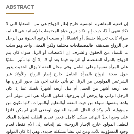
ABSTRACT
إن قضية المعاشرة الجنسية خارج إطار الزواج هي من القضايا التي لا
تكاد تنتهي أبدًا، حيث إنها تكاد تزين حياة المجتمعات الإنسانية في العالم،
سواء كانت تحرشًا جنسيًا، أو اغتصابًا، أو بسبب الوعود الحلوة من الرجل
في الزواج بصديقته. فالمصطلحات مختلفة ولكن المعنى واحد وهو سلب
ما للنساء من الحقوق والشرف. إن الاغتصاب أو الزنا، سواء كان يتم
الزواج بالمرأة المغتصبة أو الزانية فيما بعد أو لا، إلا أنّ لها تأثيرا سلبيًا
على المرأة نفسها وعلى الطفل. وفي مجال الفقه لا يزال الحديث يدور
حول صحة الزواج بالمرأة الحامل خارج إطار الزواج والأولاد غير
الشرعيين المولودين من الزنا. ثم يأتي خلاف آخر، هل يجوز الزواج بها
بعد أربعة أشهر من الحمل أم قبل أربعة أشهر؟ ناهيك عما إذا كان
الرجل الزاني بها يرفض أن يتزوجها، فتكون المرأة هي التي تتولى أمر
ولدها بنفسها، سواء من حيث النفقة أوالتعليم أوالميراث، كلها تكون من
مسؤولية الأم. وكذلك الحال بالنسبة للقانون الوضعي الذي لم يكن قادرًا
على وضع الحلّ النهائي بشكل كامل. فحين تقديم الطلب لشهادة الميلاد
للطفل المولود خارج الإطار الزوجية، يتم إلحاقه إلى الأم فقط، لعدم
وجود المسؤولية للأب. ومن ثم، تنشأ مشكلة جديدة، وهي إذا كان المولود