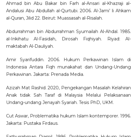
Ahmad bin Abu Bakar bin Farh al-Ansari al-Khazraji al-
Andalusi Abu Abdullah al-Qurtubi. 2006. Al-Jami’ li Ahkam
al-Quran, Jilid 22. Beirut: Muassasah al-Risalah.
Abdurrahman bin Abdurrahman Syumailah Al-Ahdal. 1985.
al-Inkihatu Al-Fasidah, Dirosah Fiqhiyah. Riyad: Al-
maktabah Al-Dauliyah.
Amir Syarifuddin. 2006. Hukum Perkawinan Islam di
Indonesia Antara Fiqh munakahat dan Undang-Undang
Perkawinan. Jakarta: Prenada Media.
Azizah Mat Rashid. 2020, Pengekangan Masalah Kelahiran
Anak tidak Sah Taraf di Malaysia Melalui Pelaksanaan
Undang-undang Jenayah Syariah. Tesis PhD, UKM.
Cut Aswar, Problematika hukum Islam kontemporer. 1996.
Jakarta: Pustaka Firdaus.
Fathurrahman Djamil. 1996. Problematika Hukum Islam