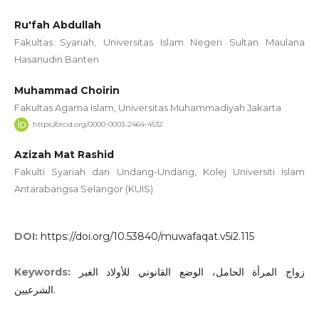
Ru'fah Abdullah
Fakultas Syariah, Universitas Islam Negeri Sultan Maulana
Hasanudin Banten
Muhammad Choirin
Fakultas Agama Islam, Universitas Muhammadiyah Jakarta
https://orcid.org/0000-0003-2464-4532
Azizah Mat Rashid
Fakulti Syariah dan Undang-Undang, Kolej Universiti Islam
Antarabangsa Selangor (KUIS)
DOI:
https://doi.org/10.53840/muwafaqat.v5i2.115
Keywords:
زواج المرأة الحامل، الوضع القانوني للأولاد الغير
الشرعيين.