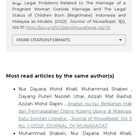
نوذجا: Legal Problems Related to The Marriage of a
Pregnant Woman Outside Marriage and The Legal
Status of Children Born (Illegitimate): Indonesia and
Malaysia as Models. (2022).
Journal of Muwafaqat
,
5
(2),
105-117.
https://doi.org/10.53840/muwafaqat.v5i2.115
MORE CITATION FORMATS
Most read articles by the same author(s)
Nur Dayana Mohd Khalil, Muhammad Shaberi ,
Dayang Puteri Nazirah Izhar, Azizah Mat Rashid,
Azizah Mohd Rapini ,
Analisis Isu-isu Berkaitan Hak
dan Permasalahan Orang Kurang Upaya di Malaysia:
Satu Sorotan Literatur
,
Journal of Muwafaqat: Vol. 5
No. 1 (2022): JOURNAL OF MUWAFAQAT
Muhammad Shaberi, Nur Dayana Mohd Khalil,